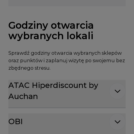
Godziny otwarcia
wybranych lokali
Sprawdź godziny otwarcia wybranych sklepów
oraz punktów i zaplanuj wizytę po swojemu bez
zbędnego stresu.
Godziny otwarcia dla: ATAC Hiperdiscount by Auch
ATAC Hiperdiscount by
Auchan
Godziny otwarcia dla: OBI
OBI