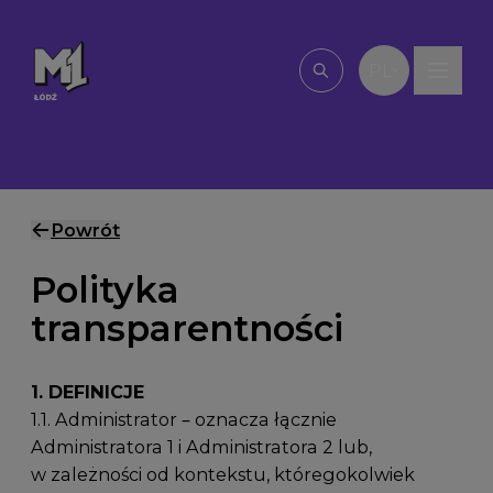
Przejdź do treści
PL
Wpisz, czego szu
Powrót
Polityka
transparentności
1. DEFINICJE
1.1. Administrator – oznacza łącznie
Administratora 1 i Administratora 2 lub,
w zależności od kontekstu, któregokolwiek