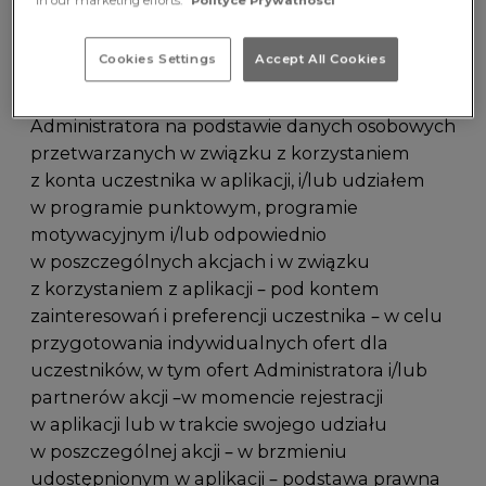
in our marketing efforts.
Polityce Prywatności
danych w sposób zgodny z przepisami.
2.5. Przetwarzanie Danych osobowych może
Cookies Settings
Accept All Cookies
odbywać się w sposób zautomatyzowany, tj.
zautomatyzowane podejmowanie decyzji przez
Administratora na podstawie danych osobowych
przetwarzanych w związku z korzystaniem
z konta uczestnika w aplikacji, i/lub udziałem
w programie punktowym, programie
motywacyjnym i/lub odpowiednio
w poszczególnych akcjach i w związku
z korzystaniem z aplikacji – pod kontem
zainteresowań i preferencji uczestnika – w celu
przygotowania indywidualnych ofert dla
uczestników, w tym ofert Administratora i/lub
partnerów akcji –w momencie rejestracji
w aplikacji lub w trakcie swojego udziału
w poszczególnej akcji – w brzmieniu
udostępnionym w aplikacji – podstawa prawna