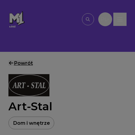
Przejdź do treści
PL
Wpisz, czego szu
Powrót
Art-Stal
Dom i wnętrze