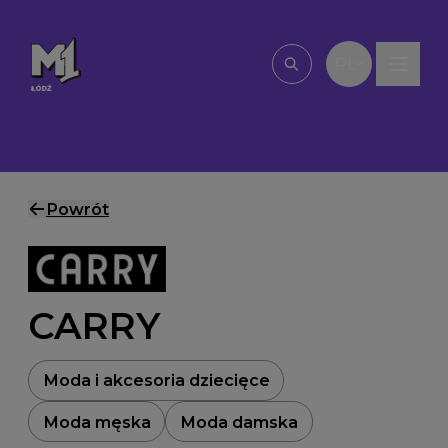
Przejdź do treści
PL
Wpisz, czego szu
Powrót
CARRY
Moda i akcesoria dziecięce
Moda męska
Moda damska