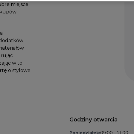
obre miejsce,
zakupów
ra
i dodatków
 materiałów
erując
ając w to
rtę o stylowe
Godziny otwarcia
Poniedziałek:
09:00 – 21:00