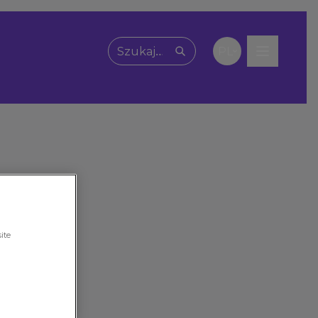
PL
Wpisz, czego szukasz
ite