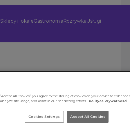
Sklepy i lokale
Gastronomia
Rozrywka
Usługi
“Accept All Cookies”, you agree to the storing of cookies on your device to enhance s
 analyze site usage, and assist in our marketing efforts.
Polityce Prywatności
 elegancją.
Cookies Settings
Accept All Cookies
 także
e uzupełnią