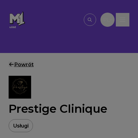
Przejdź do treści
PL
Wpisz, czego szu
Powrót
Prestige Clinique
Usługi