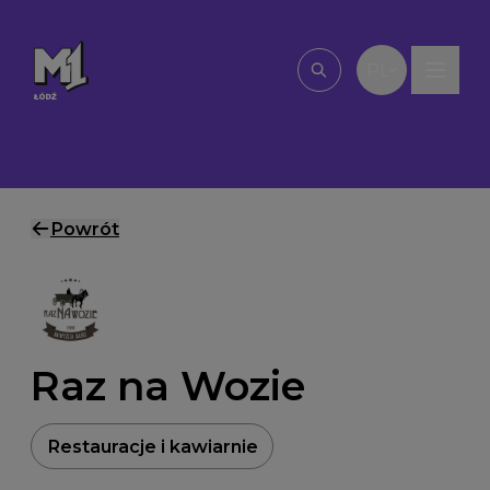
Przejdź do treści
PL
Wpisz, czego szu
Powrót
Raz na Wozie
Restauracje i kawiarnie