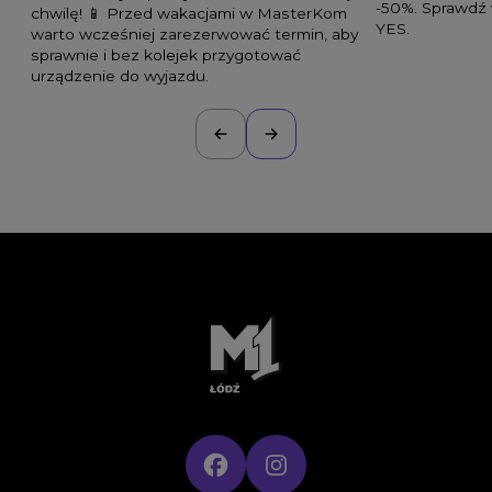
-50%. Sprawdź 
chwilę! 📱 Przed wakacjami w MasterKom
YES.
warto wcześniej zarezerwować termin, aby
sprawnie i bez kolejek przygotować
urządzenie do wyjazdu.