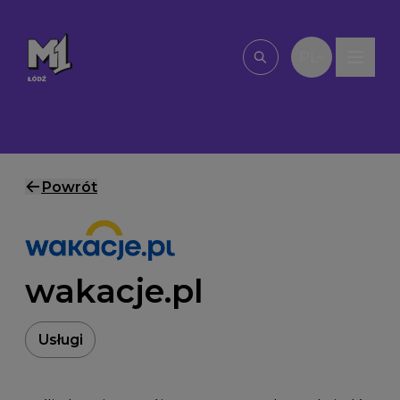
Przejdź do treści
PL
Wpisz, czego szu
Powrót
wakacje.pl
Usługi