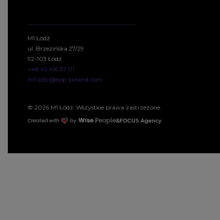
M1 Łódź
ul. Brzezińska 27/29
92-103 Łódź
+48 42 616 37 01
m1.lodz@epp-poland.com
© 2026 M1 Łódź. Wszystkie prawa zastrzeżone.