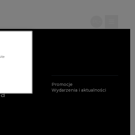
PL
Wpisz, czego szukasz
ite
ale
Promocje
Wydarzenia i aktualności
ia