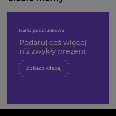
Karta podarunkowa
Podaruj coś więcej
niż zwykły prezent
Zobacz więcej