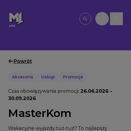
Przejdź do treści
PL
Wpisz, czego szu
Powrót
Akcesoria
Usługi
Promocje
Czas obowiązywania promocji:
26.06.2026 –
30.09.2026
MasterKom
Wakacyjne wyjazdy tuż-tuż? To najlepszy