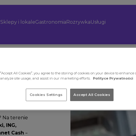
Sklepy i lokale
Gastronomia
Rozrywka
Usługi
“Accept All Cookies”, you agree to the storing of cookies on your device to enhance s
 analyze site usage, and assist in our marketing efforts.
Polityce Prywatności
Cookies Settings
Accept All Cookies
 Na terenie
i, ING,
anet Cash
–