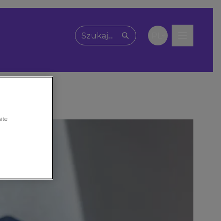
PL
Wpisz, czego szukasz
ite