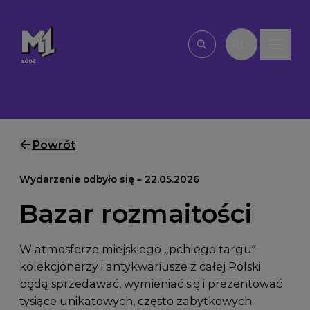
Przejdź do treści
PL
Wpisz, czego szu
Powrót
Wydarzenie odbyło się – 22.05.2026
Bazar rozmaitości
W atmosferze miejskiego „pchlego targu”
kolekcjonerzy i antykwariusze z całej Polski
będą sprzedawać, wymieniać się i prezentować
tysiące unikatowych, często zabytkowych